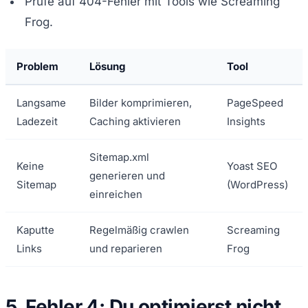
Prüfe auf 404-Fehler mit Tools wie Screaming
Frog.
Problem
Lösung
Tool
Langsame
Bilder komprimieren,
PageSpeed
Ladezeit
Caching aktivieren
Insights
Sitemap.xml
Keine
Yoast SEO
generieren und
Sitemap
(WordPress)
einreichen
Kaputte
Regelmäßig crawlen
Screaming
Links
und reparieren
Frog
5. Fehler 4: Du optimierst nicht