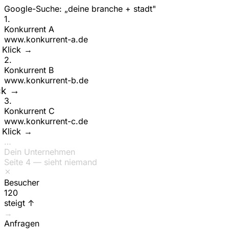
Google-Suche: „deine branche + stadt"
1
.
Konkurrent A
www.
konkurrent-a
.de
ck →
2
.
Konkurrent B
www.
konkurrent-b
.de
Klick →
3
.
Konkurrent C
www.
konkurrent-c
.de
ck →
…
Dein Unternehmen
Seite 4 — sieht niemand
Besucher
150
steigt ↑
→
Anfragen