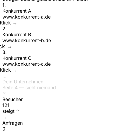
1
.
Konkurrent A
www.
konkurrent-a
.de
ick →
2
.
Konkurrent B
www.
konkurrent-b
.de
Klick →
3
.
Konkurrent C
www.
konkurrent-c
.de
ick →
…
Dein Unternehmen
Seite 4 — sieht niemand
Besucher
151
steigt ↑
→
Anfragen
0