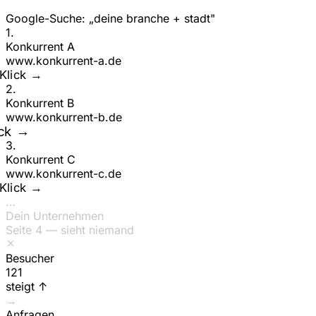
Google-Suche: „deine branche + stadt"
1
.
Konkurrent A
www.
konkurrent-a
.de
ck →
2
.
Konkurrent B
www.
konkurrent-b
.de
Klick →
3
.
Konkurrent C
www.
konkurrent-c
.de
ck →
…
Dein Unternehmen
Seite 4 — sieht niemand
Besucher
150
steigt ↑
→
Anfragen