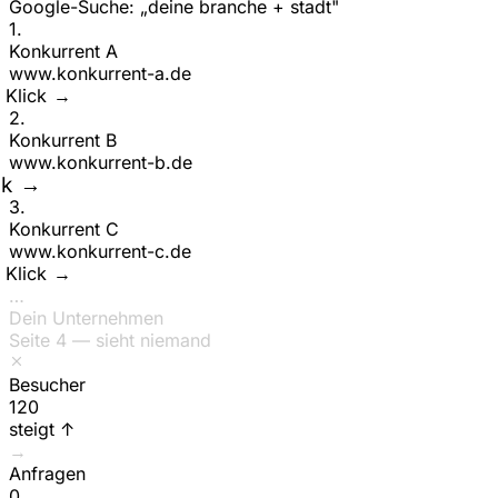
Google-Suche: „deine branche + stadt"
1
.
Konkurrent A
www.
konkurrent-a
.de
ick →
2
.
Konkurrent B
www.
konkurrent-b
.de
Klick →
3
.
Konkurrent C
www.
konkurrent-c
.de
ck →
…
Dein Unternehmen
Seite 4 — sieht niemand
Besucher
147
steigt ↑
→
Anfragen
0