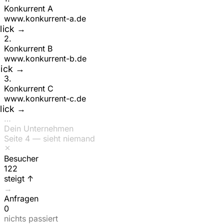
Konkurrent A
www.
konkurrent-a
.de
Klick →
2
.
Konkurrent B
www.
konkurrent-b
.de
ick →
3
.
Konkurrent C
www.
konkurrent-c
.de
Klick →
…
Dein Unternehmen
Seite 4 — sieht niemand
Besucher
156
steigt ↑
→
Anfragen
0
nichts passiert