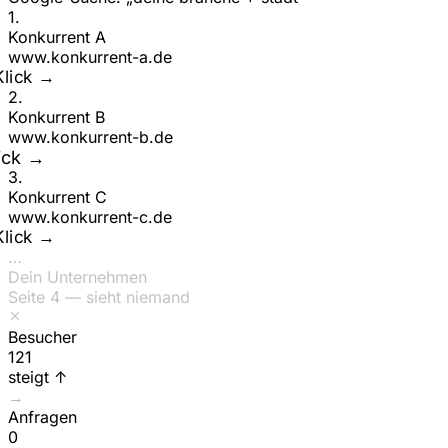
1
.
Konkurrent A
www.
konkurrent-a
.de
lick →
2
.
Konkurrent B
www.
konkurrent-b
.de
lick →
3
.
Konkurrent C
www.
konkurrent-c
.de
lick →
…
Dein Unternehmen
Seite 4 — sieht niemand
Besucher
154
steigt ↑
→
Anfragen
0