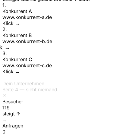
1
.
Konkurrent A
www.
konkurrent-a
.de
ck →
2
.
Konkurrent B
www.
konkurrent-b
.de
Klick →
3
.
Konkurrent C
www.
konkurrent-c
.de
ck →
…
Dein Unternehmen
Seite 4 — sieht niemand
Besucher
149
steigt ↑
→
Anfragen
0