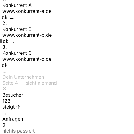
Konkurrent A
www.
konkurrent-a
.de
lick →
2
.
Konkurrent B
www.
konkurrent-b
.de
lick →
3
.
Konkurrent C
www.
konkurrent-c
.de
lick →
…
Dein Unternehmen
Seite 4 — sieht niemand
Besucher
153
steigt ↑
→
Anfragen
0
nichts passiert