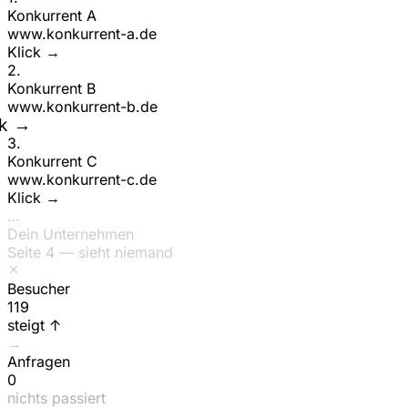
Konkurrent A
www.
konkurrent-a
.de
ck →
2
.
Konkurrent B
www.
konkurrent-b
.de
Klick →
3
.
Konkurrent C
www.
konkurrent-c
.de
ck →
…
Dein Unternehmen
Seite 4 — sieht niemand
Besucher
149
steigt ↑
→
Anfragen
0
nichts passiert