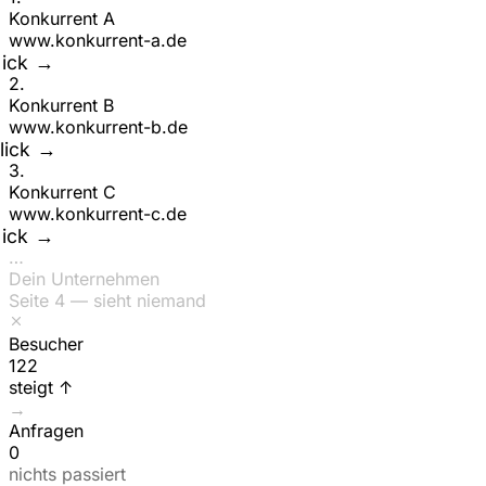
Konkurrent A
www.
konkurrent-a
.de
Klick →
2
.
Konkurrent B
www.
konkurrent-b
.de
ick →
3
.
Konkurrent C
www.
konkurrent-c
.de
Klick →
…
Dein Unternehmen
Seite 4 — sieht niemand
Besucher
162
steigt ↑
→
Anfragen
0
nichts passiert