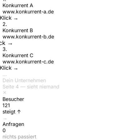
Konkurrent A
www.
konkurrent-a
.de
Klick →
2
.
Konkurrent B
www.
konkurrent-b
.de
ick →
3
.
Konkurrent C
www.
konkurrent-c
.de
Klick →
…
Dein Unternehmen
Seite 4 — sieht niemand
Besucher
154
steigt ↑
→
Anfragen
0
nichts passiert